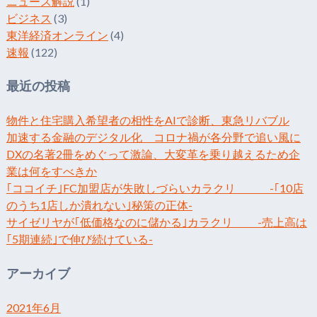
ニュース解説
(1)
ビジネス
(3)
東洋経済オンライン
(4)
速報
(122)
最近の投稿
物件と住宅購入希望者の相性をAIで診断、東急リバブル
加速する金融のデジタル化 コロナ禍が各分野で追い風に
DXの名著2冊をめぐって激論、大変革を乗り越えるため企
業は何をすべきか
｢ココイチ｣FC加盟店が失敗しづらいカラクリ -｢10店
のうち1店しか潰れない｣秘策の正体-
サイゼリヤが｢低価格なのに儲かる｣カラクリ -売上高は
｢5期連続｣で伸び続けている-
アーカイブ
2021年6月