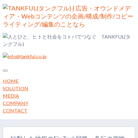
メ
ニ
HOME
ュ
SOLUTION
ー
MEDIA
COMPANY
CONTACT