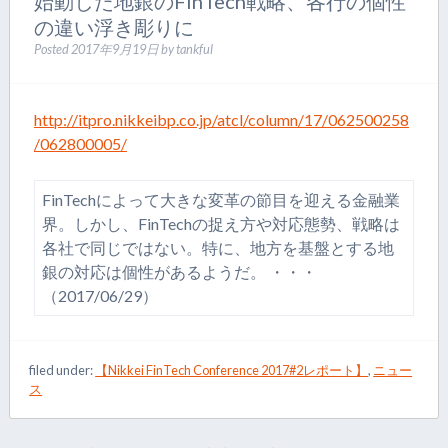
始動した地銀のFinTech戦略、各行の個性
の違い浮き彫りに
Posted
2017年9月19日
by
tankful
http://itpro.nikkeibp.co.jp/atcl/column/17/062500258
/062800005/
FinTechによって大きな変革の節目を迎える金融業
界。しかし、FinTechの捉え方や対応態勢、戦略は
各社で同じではない。特に、地方を基盤とする地
銀の対応は個性があるようだ。 ・・・
（2017/06/29）
filed under:
【Nikkei FinTech Conference 2017#2レポート】
,
ニュー
ス