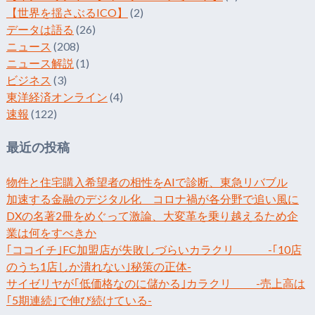
【世界を揺さぶるICO】
(2)
データは語る
(26)
ニュース
(208)
ニュース解説
(1)
ビジネス
(3)
東洋経済オンライン
(4)
速報
(122)
最近の投稿
物件と住宅購入希望者の相性をAIで診断、東急リバブル
加速する金融のデジタル化 コロナ禍が各分野で追い風に
DXの名著2冊をめぐって激論、大変革を乗り越えるため企
業は何をすべきか
｢ココイチ｣FC加盟店が失敗しづらいカラクリ -｢10店
のうち1店しか潰れない｣秘策の正体-
サイゼリヤが｢低価格なのに儲かる｣カラクリ -売上高は
｢5期連続｣で伸び続けている-