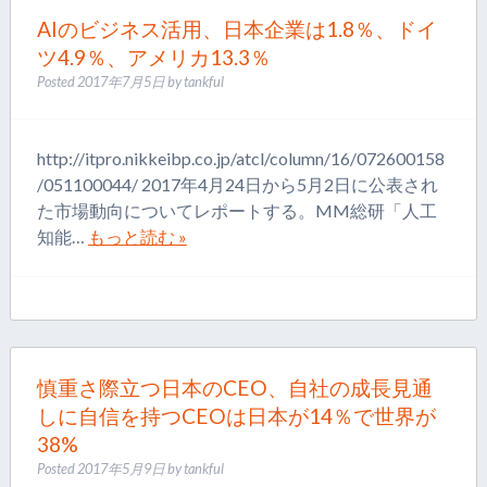
AIのビジネス活用、日本企業は1.8％、ドイ
ツ4.9％、アメリカ13.3％
Posted
2017年7月5日
by
tankful
http://itpro.nikkeibp.co.jp/atcl/column/16/072600158
/051100044/ 2017年4月24日から5月2日に公表され
た市場動向についてレポートする。MM総研「人工
知能…
もっと読む »
慎重さ際立つ日本のCEO、自社の成長見通
しに自信を持つCEOは日本が14％で世界が
38%
Posted
2017年5月9日
by
tankful