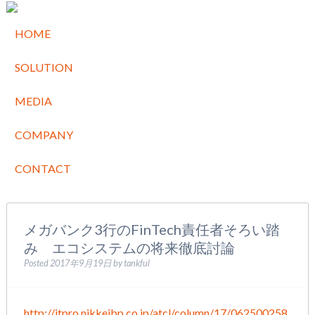
HOME
SOLUTION
MEDIA
COMPANY
CONTACT
メガバンク3行のFinTech責任者そろい踏
み エコシステムの将来徹底討論
Posted
2017年9月19日
by
tankful
http://itpro.nikkeibp.co.jp/atcl/column/17/062500258