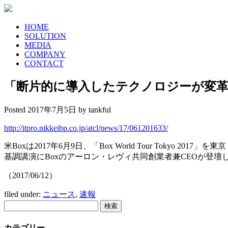
HOME
SOLUTION
MEDIA
COMPANY
CONTACT
「断片的に導入したテクノロジーが変革
Posted
2017年7月5日
by
tankful
http://itpro.nikkeibp.co.jp/atcl/news/17/061201633/
米Boxは2017年6月9日、「Box World Tour Tokyo 2017
基調講演にBoxのアーロン・レヴィ共同創業者兼CEOが登
（2017/06/12）
filed under:
ニュース
,
速報
検
検索
索:
カテゴリー