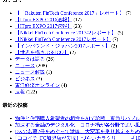
【「Rakuten FinTech Conference 2017」レポート】
(7)
【ITpro EXPO 2016速報】
(17)
【ITpro EXPO 2017速報】
(23)
【Nikkei FinTech Conference 2017#2レポート】
(5)
【Nikkei FinTech Conference 2017レポート】
(7)
【インバウンド・ジャパン2017レポート】
(2)
【世界を揺さぶるICO】
(2)
データは語る
(26)
ニュース
(208)
ニュース解説
(1)
ビジネス
(3)
東洋経済オンライン
(4)
速報
(122)
最近の投稿
物件と住宅購入希望者の相性をAIで診断、東急リバブ
加速する金融のデジタル化 コロナ禍が各分野で追い風
DXの名著2冊をめぐって激論、大変革を乗り越えるた
｢ココイチ｣FC加盟店が失敗しづらいカラクリ -｢10