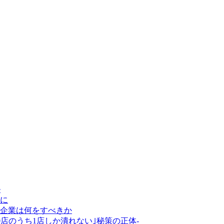
ル
に
め企業は何をすべきか
店のうち1店しか潰れない｣秘策の正体-