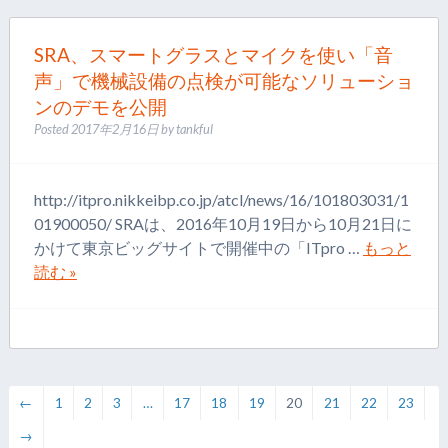
SRA、スマートグラスとマイクを使い「音
声」で機械設備の点検が可能なソリューショ
ンのデモを公開
Posted
2017年2月16日
by
tankful
http://itpro.nikkeibp.co.jp/atcl/news/16/101803031/1
01900050/ SRAは、2016年10月19日から10月21日に
かけて東京ビッグサイトで開催中の「ITpro …
もっと
読む »
←
1
2
3
…
17
18
19
20
21
22
23
→