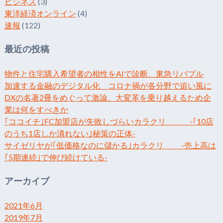
ビジネス
(3)
東洋経済オンライン
(4)
速報
(122)
最近の投稿
物件と住宅購入希望者の相性をAIで診断、東急リバブル
加速する金融のデジタル化 コロナ禍が各分野で追い風に
DXの名著2冊をめぐって激論、大変革を乗り越えるため企
業は何をすべきか
｢ココイチ｣FC加盟店が失敗しづらいカラクリ -｢10店
のうち1店しか潰れない｣秘策の正体-
サイゼリヤが｢低価格なのに儲かる｣カラクリ -売上高は
｢5期連続｣で伸び続けている-
アーカイブ
2021年6月
2019年7月