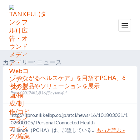
メニュ
HOME
SOLUTION
カテゴリー:
ニュース
MEDIA
「つながるヘルスケア」を目指すPCHA、6
COMPANY
社の製品やソリューションを展示
CONTACT
Posted
2017年2月16日
by
tankful
http://itpro.nikkeibp.co.jp/atcl/news/16/101803031/1
02000105/ Personal Connected Health
Alliance（PCHA）は、加盟している…
もっと読む »